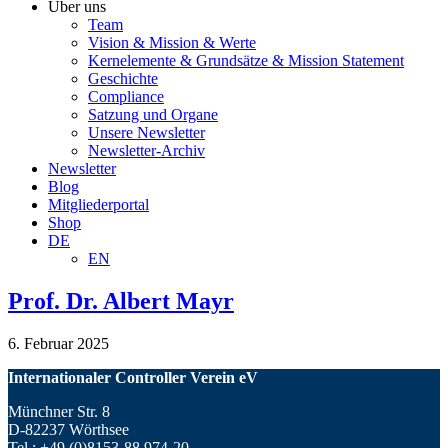
Über uns
Team
Vision & Mission & Werte
Kernelemente & Grundsätze & Mission Statement
Geschichte
Compliance
Satzung und Organe
Unsere Newsletter
Newsletter-Archiv
Newsletter
Blog
Mitgliederportal
Shop
DE
EN
Prof. Dr. Albert Mayr
6. Februar 2025
Internationaler Controller Verein eV
Münchner Str. 8
D-82237 Wörthsee
Tel.: +49 (0)8153-88 974-20