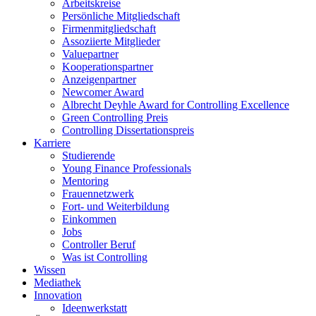
Arbeitskreise
Persönliche Mitgliedschaft
Firmenmitgliedschaft
Assoziierte Mitglieder
Valuepartner
Kooperationspartner
Anzeigenpartner
Newcomer Award
Albrecht Deyhle Award for Controlling Excellence
Green Controlling Preis
Controlling Dissertationspreis
Karriere
Studierende
Young Finance Professionals
Mentoring
Frauennetzwerk
Fort- und Weiterbildung
Einkommen
Jobs
Controller Beruf
Was ist Controlling
Wissen
Mediathek
Innovation
Ideenwerkstatt