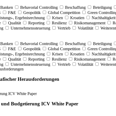
Banken
Behavorial Controlling
Beschaffung
Beteiligung
G
F&E
Geopolitik
Global Competition
Green Controlli
istungs-, Ergebnisrechnung
Krisen
Kroatien
Nachhaltigkei
e
Qualität
Reporting
Resilienz
Risikomanagement
Ro
ung
Unternehmenssteuerung
Vertrieb
Volatilität
Weiteren
Banken
Behavorial Controlling
Beschaffung
Beteiligung
G
F&E
Geopolitik
Global Competition
Green Controlli
istungs-, Ergebnisrechnung
Krisen
Kroatien
Nachhaltigkei
e
Qualität
Reporting
Resilienz
Risikomanagement
Ro
ung
Unternehmenssteuerung
Vertrieb
Volatilität
Weiteren
rafischer Herausforderungen
g und Budgetierung ICV White Paper