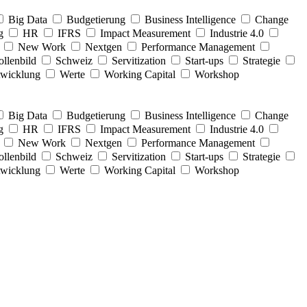
Big Data
Budgetierung
Business Intelligence
Change
ng
HR
IFRS
Impact Measurement
Industrie 4.0
t
New Work
Nextgen
Performance Management
llenbild
Schweiz
Servitization
Start-ups
Strategie
twicklung
Werte
Working Capital
Workshop
Big Data
Budgetierung
Business Intelligence
Change
ng
HR
IFRS
Impact Measurement
Industrie 4.0
t
New Work
Nextgen
Performance Management
llenbild
Schweiz
Servitization
Start-ups
Strategie
twicklung
Werte
Working Capital
Workshop