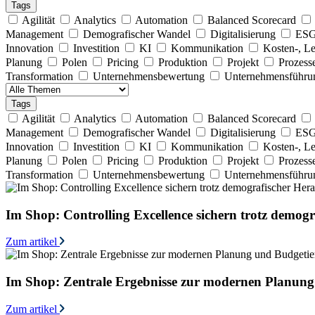
Tags
Agilität
Analytics
Automation
Balanced Scorecard
Management
Demografischer Wandel
Digitalisierung
ES
Innovation
Investition
KI
Kommunikation
Kosten-, Le
Planung
Polen
Pricing
Produktion
Projekt
Prozess
Transformation
Unternehmensbewertung
Unternehmensführ
Tags
Agilität
Analytics
Automation
Balanced Scorecard
Management
Demografischer Wandel
Digitalisierung
ES
Innovation
Investition
KI
Kommunikation
Kosten-, Le
Planung
Polen
Pricing
Produktion
Projekt
Prozess
Transformation
Unternehmensbewertung
Unternehmensführ
Im Shop: Controlling Excellence sichern trotz demog
Zum artikel
Im Shop: Zentrale Ergebnisse zur modernen Planun
Zum artikel