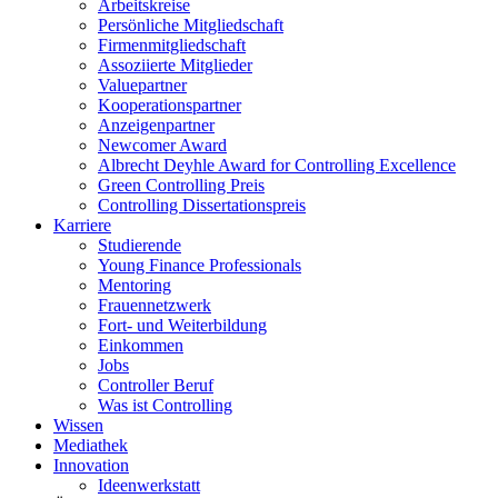
Arbeitskreise
Persönliche Mitgliedschaft
Firmenmitgliedschaft
Assoziierte Mitglieder
Valuepartner
Kooperationspartner
Anzeigenpartner
Newcomer Award
Albrecht Deyhle Award for Controlling Excellence
Green Controlling Preis
Controlling Dissertationspreis
Karriere
Studierende
Young Finance Professionals
Mentoring
Frauennetzwerk
Fort- und Weiterbildung
Einkommen
Jobs
Controller Beruf
Was ist Controlling
Wissen
Mediathek
Innovation
Ideenwerkstatt