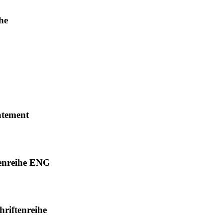
he
atement
tenreihe ENG
riftenreihe