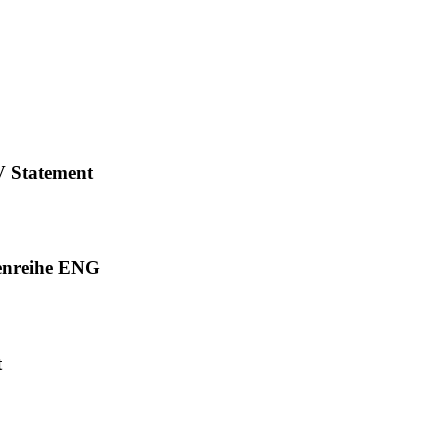
V Statement
enreihe ENG
t