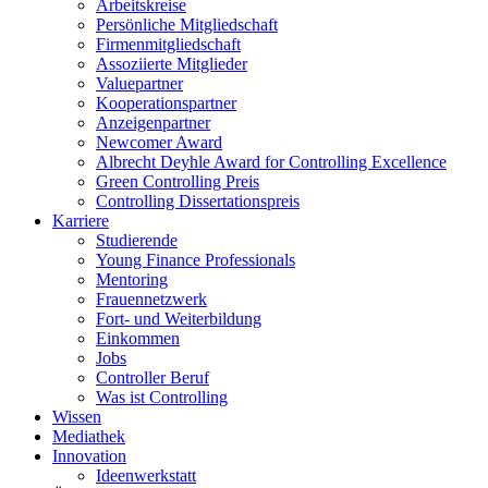
Arbeitskreise
Persönliche Mitgliedschaft
Firmenmitgliedschaft
Assoziierte Mitglieder
Valuepartner
Kooperationspartner
Anzeigenpartner
Newcomer Award
Albrecht Deyhle Award for Controlling Excellence
Green Controlling Preis
Controlling Dissertationspreis
Karriere
Studierende
Young Finance Professionals
Mentoring
Frauennetzwerk
Fort- und Weiterbildung
Einkommen
Jobs
Controller Beruf
Was ist Controlling
Wissen
Mediathek
Innovation
Ideenwerkstatt