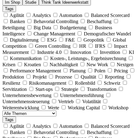
Im Shop
Studie
Think Tank Ideenwerkstatt
Tags
Agilität
Analytics
Automation
Balanced Scorecard
Banken
Behavorial Controlling
Beschaffung
Beteiligung
Big Data
Budgetierung
Business
Intelligence
Change Management
Demografischer Wandel
Digitalisierung
ESG
F&E
Geopolitik
Global
Competition
Green Controlling
HR
IFRS
Impact
Measurement
Industrie 4.0
Innovation
Investition
KI
Kommunikation
Kosten-, Leistungs-, Ergebnisrechnung
Krisen
Kroatien
Nachhaltigkeit
New Work
Nextgen
Performance Management
Planung
Polen
Pricing
Produktion
Projekt
Prozesse
Qualität
Reporting
Resilienz
Risikomanagement
Rollenbild
Schweiz
Servitization
Start-ups
Strategie
Transformation
Unternehmensbewertung
Unternehmensführung
Unternehmenssteuerung
Vertrieb
Volatilität
Weiterentwicklung
Werte
Working Capital
Workshop
Tags
Agilität
Analytics
Automation
Balanced Scorecard
Banken
Behavorial Controlling
Beschaffung