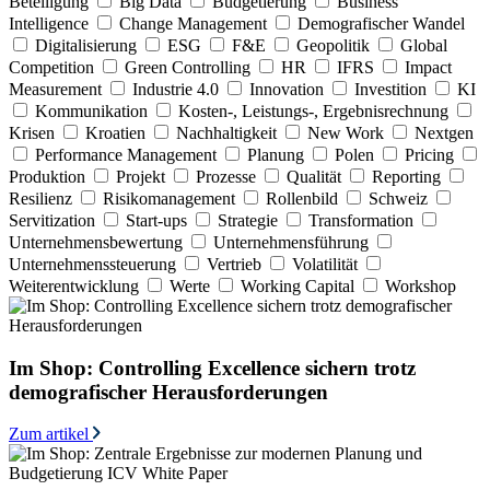
Beteiligung
Big Data
Budgetierung
Business
Intelligence
Change Management
Demografischer Wandel
Digitalisierung
ESG
F&E
Geopolitik
Global
Competition
Green Controlling
HR
IFRS
Impact
Measurement
Industrie 4.0
Innovation
Investition
KI
Kommunikation
Kosten-, Leistungs-, Ergebnisrechnung
Krisen
Kroatien
Nachhaltigkeit
New Work
Nextgen
Performance Management
Planung
Polen
Pricing
Produktion
Projekt
Prozesse
Qualität
Reporting
Resilienz
Risikomanagement
Rollenbild
Schweiz
Servitization
Start-ups
Strategie
Transformation
Unternehmensbewertung
Unternehmensführung
Unternehmenssteuerung
Vertrieb
Volatilität
Weiterentwicklung
Werte
Working Capital
Workshop
Im Shop: Controlling Excellence sichern trotz
demografischer Herausforderungen
Zum artikel